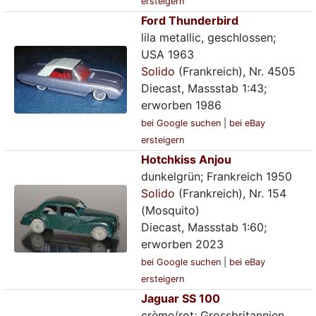
ersteigern
Ford Thunderbird
lila metallic, geschlossen;
USA 1963
Solido
(Frankreich), Nr. 4505
Diecast, Massstab 1:43;
erworben 1986
bei Google suchen
|
bei eBay
ersteigern
Hotchkiss Anjou
dunkelgrün; Frankreich 1950
Solido
(Frankreich), Nr. 154
(Mosquito)
Diecast, Massstab 1:60;
erworben 2023
bei Google suchen
|
bei eBay
ersteigern
Jaguar SS 100
crème/rot; Grossbritannien