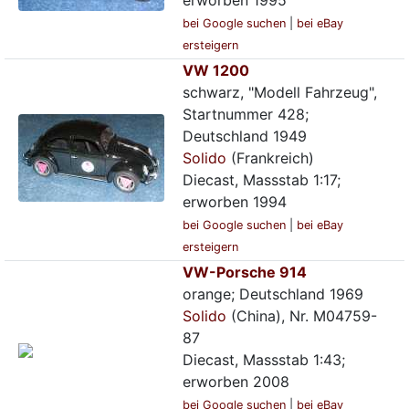
erworben 1995
bei Google suchen
|
bei eBay
ersteigern
VW 1200
schwarz, "Modell Fahrzeug",
Startnummer 428;
Deutschland 1949
Solido
(Frankreich)
Diecast, Massstab 1:17;
erworben 1994
bei Google suchen
|
bei eBay
ersteigern
VW-Porsche 914
orange; Deutschland 1969
Solido
(China), Nr. M04759-
87
Diecast, Massstab 1:43;
erworben 2008
bei Google suchen
|
bei eBay