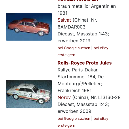
braun metallic; Argentinien
1981
Salvat
(China), Nr.
6AMDAR003
Diecast, Massstab 1:43;
erworben 2019
bei Google suchen
|
bei eBay
ersteigern
Rolls-Royce Proto Jules
Rallye Paris-Dakar,
Startnummer 184, De
Montcorgé/Pelletier;
Frankreich 1981
Norev
(China), Nr. L13160-28
Diecast, Massstab 1:43;
erworben 2009
bei Google suchen
|
bei eBay
ersteigern