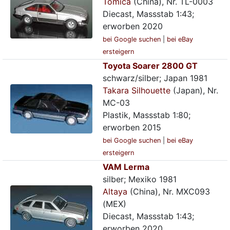
Tomica
(China), Nr. TL-0003
Diecast, Massstab 1:43;
erworben 2020
bei Google suchen
|
bei eBay
ersteigern
Toyota Soarer 2800 GT
schwarz/silber; Japan 1981
Takara Silhouette
(Japan), Nr.
MC-03
Plastik, Massstab 1:80;
erworben 2015
bei Google suchen
|
bei eBay
ersteigern
VAM Lerma
silber; Mexiko 1981
Altaya
(China), Nr. MXC093
(MEX)
Diecast, Massstab 1:43;
erworben 2020