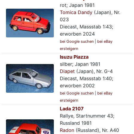
rot; Japan 1981
Tomica Dandy
(Japan), Nr.
023
Diecast, Massstab 1:43;
erworben 2024
bei Google suchen
|
bei eBay
ersteigern
Isuzu Piazza
silber; Japan 1981
Diapet
(Japan), Nr. G-4
Diecast, Massstab 1:40;
erworben 2002
bei Google suchen
|
bei eBay
ersteigern
Lada 2107
Rallye, Startnummer 43;
Russland 1981
Radon
(Russland), Nr. A40