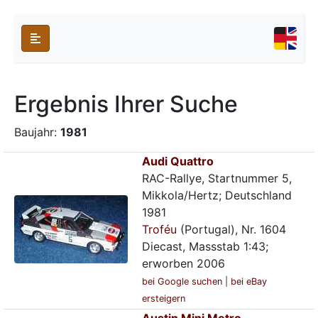
Ergebnis Ihrer Suche
Baujahr:
1981
Audi Quattro
RAC-Rallye, Startnummer 5,
Mikkola/Hertz; Deutschland
1981
Troféu
(Portugal), Nr. 1604
Diecast, Massstab 1:43;
erworben 2006
bei Google suchen
|
bei eBay
ersteigern