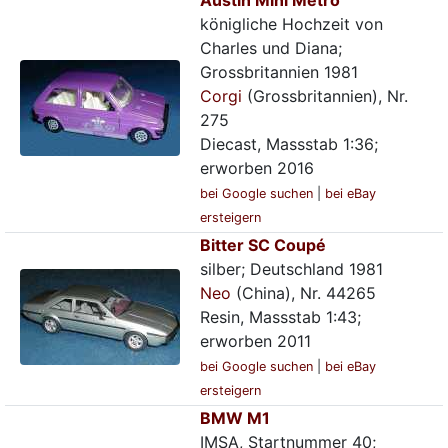
Austin Mini Metro
königliche Hochzeit von
Charles und Diana;
Grossbritannien 1981
Corgi
(Grossbritannien), Nr.
275
Diecast, Massstab 1:36;
erworben 2016
bei Google suchen
|
bei eBay
ersteigern
Bitter SC Coupé
silber; Deutschland 1981
Neo
(China), Nr. 44265
Resin, Massstab 1:43;
erworben 2011
bei Google suchen
|
bei eBay
ersteigern
BMW M1
IMSA, Startnummer 40;