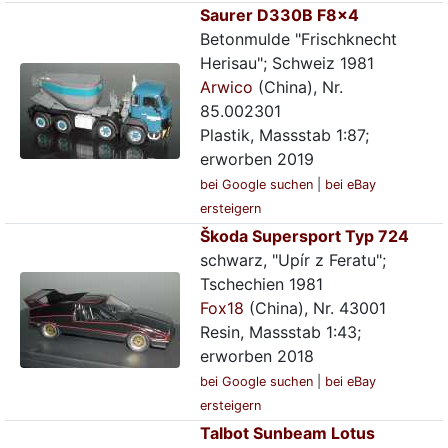
Saurer D330B F8x4
Betonmulde "Frischknecht
Herisau"; Schweiz 1981
Arwico
(China), Nr.
85.002301
Plastik, Massstab 1:87;
erworben 2019
bei Google suchen
|
bei eBay
ersteigern
Škoda Supersport Typ 724
schwarz, "Upír z Feratu";
Tschechien 1981
Fox18
(China), Nr. 43001
Resin, Massstab 1:43;
erworben 2018
bei Google suchen
|
bei eBay
ersteigern
Talbot Sunbeam Lotus