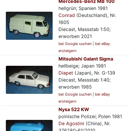
Mercedes-Benz MB 100
hellgrün; Spanien 1981
Conrad
(Deutschland), Nr.
1605
Diecast, Massstab 1:50;
erworben 2021
bei Google suchen
|
bei eBay
ersteigern
Mitsubishi Galant Sigma
hellbeige; Japan 1981
Diapet
(Japan), Nr. G-139
Diecast, Massstab 1:40;
erworben 1985
bei Google suchen
|
bei eBay
ersteigern
Nysa 522 KW
polnische Polizei; Polen 1981
De Agostini
(China), Nr.
376280-61/2010