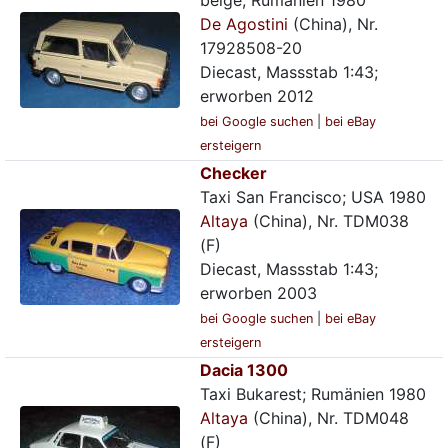
beige; Rumänien 1980
De Agostini
(China), Nr.
17928508-20
Diecast, Massstab 1:43;
erworben 2012
bei Google suchen
|
bei eBay
ersteigern
Checker
Taxi San Francisco; USA 1980
Altaya
(China), Nr. TDM038
(F)
Diecast, Massstab 1:43;
erworben 2003
bei Google suchen
|
bei eBay
ersteigern
Dacia 1300
Taxi Bukarest; Rumänien 1980
Altaya
(China), Nr. TDM048
(F)