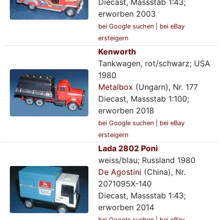
Diecast, Massstab 1:43;
erworben 2003
bei Google suchen
|
bei eBay
ersteigern
Kenworth
Tankwagen, rot/schwarz; USA
1980
Metalbox
(Ungarn), Nr. 177
Diecast, Massstab 1:100;
erworben 2018
bei Google suchen
|
bei eBay
ersteigern
Lada 2802 Poni
weiss/blau; Russland 1980
De Agostini
(China), Nr.
2071095X-140
Diecast, Massstab 1:43;
erworben 2014
bei Google suchen
|
bei eBay