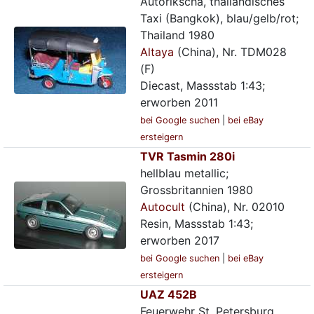
Autorikscha, thailändisches
Taxi (Bangkok), blau/gelb/rot;
Thailand 1980
Altaya
(China), Nr. TDM028
(F)
Diecast, Massstab 1:43;
erworben 2011
bei Google suchen
|
bei eBay
ersteigern
TVR Tasmin 280i
hellblau metallic;
Grossbritannien 1980
Autocult
(China), Nr. 02010
Resin, Massstab 1:43;
erworben 2017
bei Google suchen
|
bei eBay
ersteigern
UAZ 452B
Feuerwehr St. Petersburg