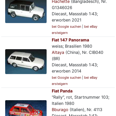
Hachette
(Bangladesch), Nr.
G1346026
Diecast, Massstab 1:43;
erworben 2021
bei Google suchen
|
bei eBay
ersteigern
Fiat 147 Panorama
weiss; Brasilien 1980
Altaya
(China), Nr. CIB040
(BR)
Diecast, Massstab 1:43;
erworben 2014
bei Google suchen
|
bei eBay
ersteigern
Fiat Panda
"Rally", rot, Startnummer 103;
Italien 1980
Bburago
(Italien), Nr. 4113
Diecast, Massstab 1:43;